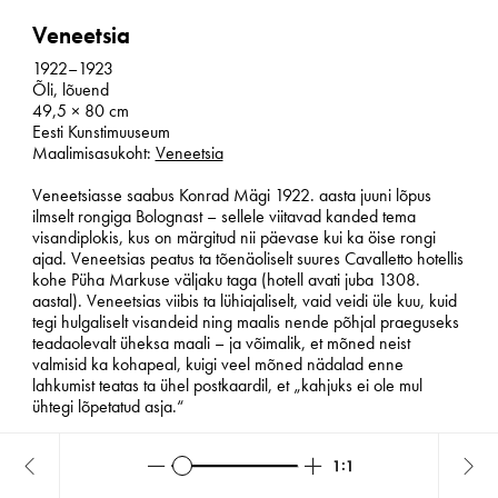
Veneetsia
1922–1923
Õli, lõuend
49,5 × 80 cm
Eesti Kunstimuuseum
Maalimisasukoht:
Veneetsia
Veneetsiasse saabus Konrad Mägi 1922. aasta juuni lõpus
ilmselt rongiga Bolognast – sellele viitavad kanded tema
visandiplokis, kus on märgitud nii päevase kui ka öise rongi
ajad. Veneetsias peatus ta tõenäoliselt suures Cavalletto hotellis
kohe Püha Markuse väljaku taga (hotell avati juba 1308.
aastal). Veneetsias viibis ta lühiajaliselt, vaid veidi üle kuu, kuid
tegi hulgaliselt visandeid ning maalis nende põhjal praeguseks
teadaolevalt üheksa maali – ja võimalik, et mõned neist
valmisid ka kohapeal, kuigi veel mõned nädalad enne
lahkumist teatas ta ühel postkaardil, et „kahjuks ei ole mul
ühtegi lõpetatud asja.“
Veneetsia oli 1920. aastate alguses vastuolulise mainega.
Futurist Filippo Tommaso Marinetti oli oma manifestis (1910)
Zoom
Zoom
Reset
Veneetsia
Ven
out
in
Veneetsiat rünnanud, kutsudes üles seda ajaloolist linna