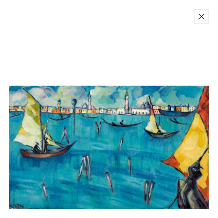
Back
Teoste ja fotode reprodutseerimine
ilma omaniku kirjaliku loata on
keelatud.
Konrad Mägi Sihtasutus 2026