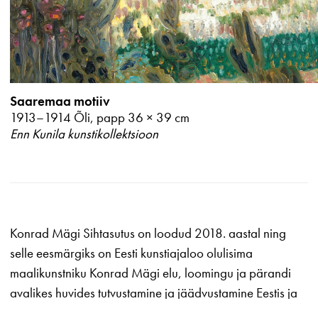
Saaremaa motiiv
1913–1914
Õli, papp
36 × 39 cm
Enn Kunila kunstikollektsioon
Konrad Mägi Sihtasutus on loodud 2018. aastal ning
selle eesmärgiks on Eesti kunstiajaloo olulisima
maalikunstniku Konrad Mägi elu, loomingu ja pärandi
avalikes huvides tutvustamine ja jäädvustamine Eestis ja
välismaal. Selle nimel edendab ning toetab sihtasutus