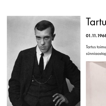
Tart
01.11.196
Tartus toim
sünniaasta