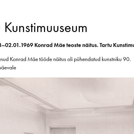
u Kunstimuuseum
8–02.01.1969 Konrad Mäe teoste näitus. Tartu Kunsti
unud Konrad Mäe tööde näitus oli pühendatud kunstniku 90.
päevale