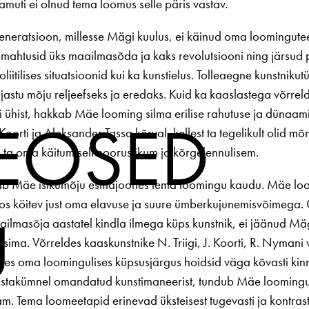
samuti ei olnud tema loomus selle päris vastav.
eneratsioon, millesse Mägi kuulus, ei käinud oma loomingutee
mahtusid üks maailmasõda ja kaks revolutsiooni ning järsud 
itilises situatsioonid kui ka kunstielus. Tolleaegne kunst­niku
ajastu mõju reljeefseks ja eredaks. Kuid ka kaaslastega võrreld
 ühist, hakkab Mäe looming silma erilise rahutuse ja dünaam
TEOSED
 Koorti ja Alek­sander Tassa kõrval, kellest ta tegelikult olid 
ta oma käi­tumiselt nooruslikum ja kõrgelennulisem.
b Mäe isiku­mõju esma­joones tema loo­mingu kaudu. Mäe loo­
oos köitev just oma elavuse ja suure ümberkujunemisvõimega. 
U
ilmasõja aastatel kindla ilmega küps kunstnik, ei jäänud Mä
üsima. Võrreldes kaaskunstnike N. Triigi, J. Koorti, R. Nymani 
kes oma loomingulises küpsusjärgus hoidsid väga kõvasti kinn
astakümnel omandatud kunstimaneerist, tundub Mäe loomingu
vam. Tema loomeetapid erinevad üksteisest tugevasti ja kontrast