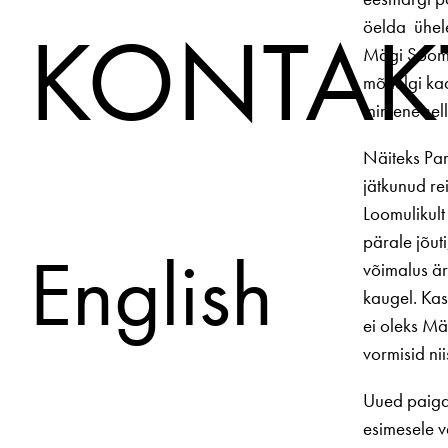
KONTAK
öelda ühele
Mägi Soome,
mõnelgi kaa
inimene sel
Näiteks Par
jätkunud re
Loomulikult 
pärale jõut
English
võimalus ära
kaugel. Kas
ei oleks Mä
vormisid ni
Uued paigad
esimesele v