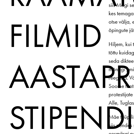
siis Mägi se
kes temaga 
FILMID
otse välja, 
õpingute jä
Hiljem, kui 
tõttu kuida
AASTAPR
seda diktee
mõnegi „mür
reegleid. V
Soome tants
protestijate
STIPEND
Alle, Tuglas
Mäe tüüpilis
siis nendes
eesmärgi po