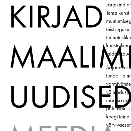
KIRJAD
Järjekindla
Tema kunst 
muutumisega 
teistsuguse
tunnetuslik
MAALIM
kunstnikuna
taides kauge
Sajandi esi
tunde- ja m
UUDISE
vormivõtete
väljendusjõ
märksa nõtk
puhtusele, m
keegi teine
värvivaesem