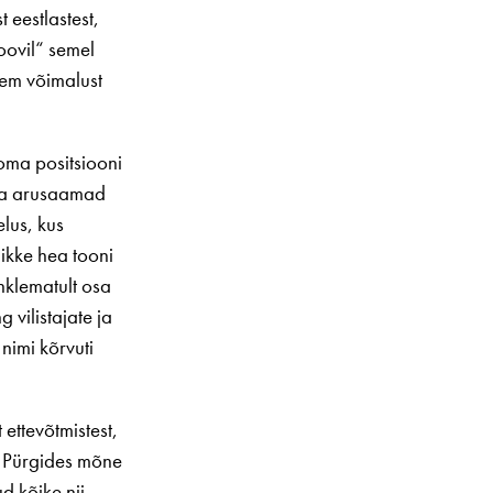
t eestlastest,
oovil“ semel
ljem võimalust
 oma positsiooni
d ja arusaamad
elus, kus
ikke hea tooni
hklematult osa
vilistajate ja
 nimi kõrvuti
 ettevõtmistest,
t. Pürgides mõne
d kõike nii-