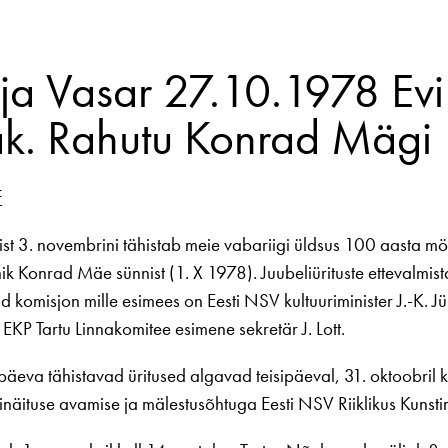
 ja Vasar 27.10.1978 Evi
ak. Rahutu Konrad Mägi
f
ist 3. novembrini tähistab meie vabariigi üldsus 100 aasta m
ik Konrad Mäe sünnist (1. X 1978). Juubeliürituste ettevalmis
 komisjon mille esimees on Eesti NSV kultuuriminister J.-K. Jü
EKP Tartu Linnakomitee esimene sekretär J. Lott.
äeva tähistavad üritused algavad teisipäeval, 31. oktoobril 
näituse avamise ja mälestusõhtuga Eesti NSV Riiklikus Kunst