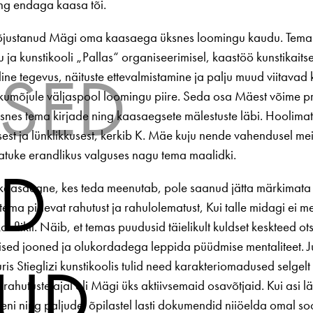
ng endaga kaasa tõi.
õjustanud Mägi oma kaasaega üksnes loomingu kaudu. Tema
 ja kunstikooli „Pallas“ organiseerimisel, kaastöö kunstikaitse
USED
ne tegevus, näituste ettevalmistamine ja palju muud viitavad 
ikumõjule väljaspool loomingu piire. Seda osa Mäest võime p
snes tema kirjade ning kaasaegsete mälestuste läbi. Hoolima
est ja lünklikkusest, kerkib K. Mäe kuju nende vahendusel mei
atuke erandlikus valguses nagu tema maalidki.
ED
kaasaegne, kes teda meenutab, pole saanud jätta märkimata
, tema pidevat rahutust ja rahulolematust, Kui talle midagi ei me
onflikti. Näib, et temas puudusid täielikult kuldset keskteed ot
ised jooned ja olukordadega leppida püüdmise mentaliteet. 
UD
ris Stieglizi kunstikoolis tulid need karakteriomadused selgelt
rahutuste ajal oli Mägi üks aktiivsemaid osavõtjaid. Kui asi lä
seni ning paljudel õpilastel lasti dokumendid niiöelda omal soo