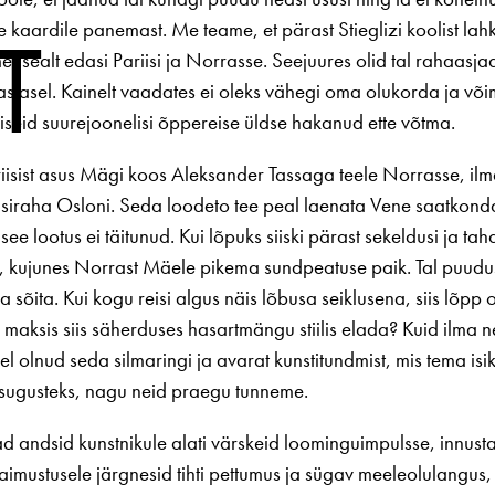
T
 kaardile panemast. Me teame, et pärast Stieglizi koolist lahku
 sealt edasi Pariisi ja Norrasse. Seejuures olid tal rahaasj
slasel. Kainelt vaadates ei oleks vähegi oma olukorda ja või
liseid suurejoonelisi õppereise üldse hakanud ette võtma.
iisist asus Mägi koos Aleksander Tassaga teele Norrasse, ilma
isiraha Osloni. Seda loodeto tee peal laenata Vene saatkond
see lootus ei täitunud. Kui lõpuks siiski pärast sekeldusi ja ta
i, kujunes Norrast Mäele pikema sundpeatuse paik. Tal puudus 
 sõita. Kui kogu reisi algus näis lõbusa seiklusena, siis lõpp ol
 maksis siis säherduses hasartmängu stiilis elada? Kuid ilma n
el olnud seda silmaringi ja avarat kunstitundmist, mis tema is
isugusteks, nagu neid praegu tunneme.
 andsid kunstnikule alati värskeid loominguimpulsse, innustas
aimustusele järgnesid tihti pettumus ja sügav meeleolulangus,