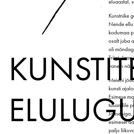
elu­aastal, 
Kunstnike g
Nende ellu 
kodumaa poli
osalt juba 
oli mõndagi
KUNSTI
Triigi, Jaan
vanem näib 
Meieni jõua
kunsti ajal
ELULUG
Esimese maa
tasandile p
Janseniga, 
esimesel a
palju liiku