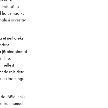
mist sõitis
ad halvemad kui
malusi arvestav
 et neil oleks
adest.
ha järeleootamist
lihtsalt
i sellest
ende reisideta
iku ja loomingu
id tööle. Ehkki
 ei kujunenud