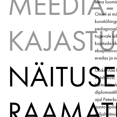
MEEDIA­
tema loomi
Ometi ei m
kunstiühingu
KAJAST
pedagoogili
tugevale is
kujutada ük
ebapiisavus
eredas ja n
NÄITUS
Ükski Mäe 
trotslikkust
kartnud ta k
diplomaatil
RAAMAT
ajal Peterbu
aasta õpilas
väljaheitmi