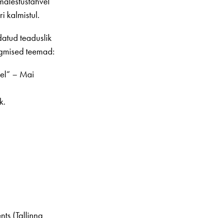
mälestustahvel
i kalmistul.
atud teaduslik
ärgmised teemad:
sel“ – Mai
k.
nts (Tallinna