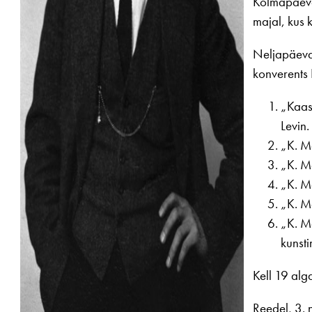
Kolmapäeval
majal, kus k
Neljapäeva
konverents 
„Kaas
Levin.
„K. M
„K. M
„K. M
„K. Mä
„K. Mä
kunst
Kell 19 alg
Reedel, 3. 