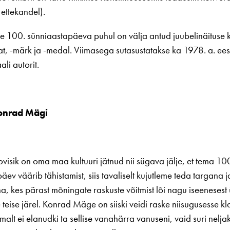
 ettekandel).
 100. sünniaastapäeva puhul on välja antud juubelinäituse 
at, -märk ja -medal. Viimasega sutasustatakse ka 1978. a. ees
li autorit.
onrad Mägi
ovisik on oma maa kultuuri jätnud nii sügava jälje, et tema 10
äev väärib tähistamist, siis tavaliselt kujutleme teda targana 
, kes pärast mõningate raskuste võitmist lõi nagu iseenesest
 teise järel. Konrad Mäge on siiski veidi raske niisugusesse kla
malt ei elanudki ta sellise vanahärra vanuseni, vaid suri nel