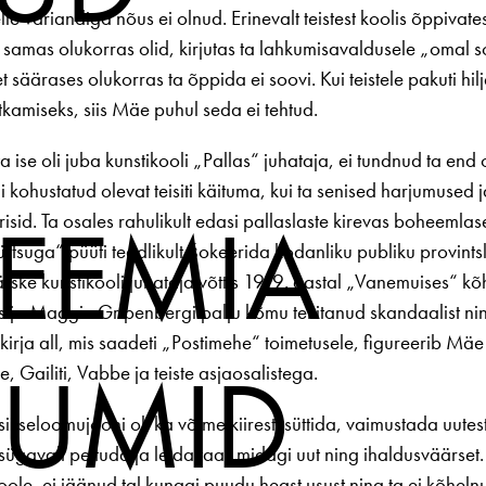
lle variandiga nõus ei olnud. Erinevalt teistest koolis õppivates
samas olukorras olid, kirjutas ta lahkumisavaldusele „omal s
et säärases olukorras ta õppida ei soovi. Kui teistele pakuti hi
tkamiseks, siis Mäe puhul seda ei tehtud.
ta ise oli juba kunstikooli „Pallas“ juhataja, ei tundnud ta end
gi kohustatud olevat teisiti käituma, kui ta senised harjumuse
EEMIA
risid. Ta osales rahulikult edasi pallaslaste kirevas boheemlas
tsuga“ püüti teadlikult šokeerida kodanliku publiku provintsl
ärske kunstikooli juhataja võttis 1919. aastal „Vanemuises“ kõ
ija Maggie Gripenbergi palju kõmu tekitanud skandaalist ning 
 kirja all, mis saadeti „Postimehe“ toimetusele, figureerib Mäe
IUMID
e, Gailiti, Vabbe ja teiste asjaosalistega.
i iseloomujooni oli ka võime kiiresti süttida, vaimustada uutest
 sügavalt pettuda ja leida taas midagi uut ning ihaldusväärse
ole, ei jäänud tal kunagi puudu heast usust ning ta ei kõhelnu