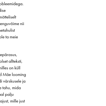
probleemidega.
dise
õtteliselt
renguvõime nii
etahulist
ole ta meie
kepärasus,
set allteksti,
lles on küll
rad Mäe looming
i värskusele ja
le tahu, mida
al palju
ust, mille just