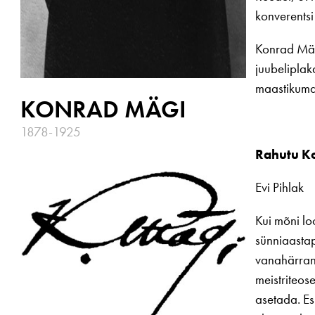
konverentsi
Konrad Mäe
juubeliplak
maastikumaa
KONRAD MÄGI
1878-1925
Rahutu K
Evi Pihlak
Kui mõni lo
sünniaastap
vanahärrana
meistriteose
asetada. Es