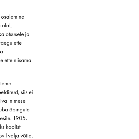
 osalemine
 alal,
ka otsusele ja
raegu ette
ta
e ette niisama
 tema
eldinud, siis ei
siva inimese
Juba õpingute
 esile. 1905.
ks koolist
vil välja võtta,