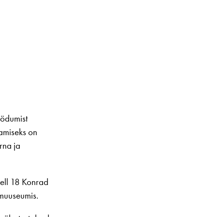
öödumist
tamiseks on
rna ja
kell 18 Konrad
imuuseumis.