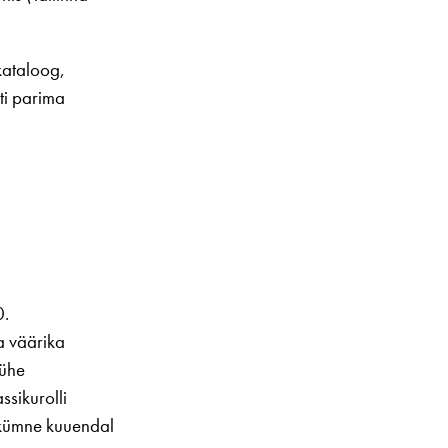
kataloog,
ti parima
0.
ja väärika
 ühe
ssikurolli
jakümne kuuendal