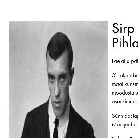
Sirp
Pihl
Lae alla pd
31. oktoobr
maalikunstn
moodustatud
aseesimees 
Sünniaastap
Mäe juubeli