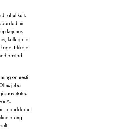
d rahulikult.
pöörded nii
tüüp kujunes
es, kellega tal
ikaga. Nikolai
mõned aastad
ming on eesti
Olles juba
gi saavutatud
või A.
i sajandi kahel
line areng
selt.