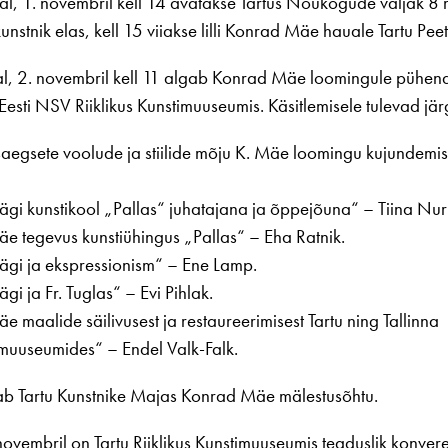
, 1. novembril kell 14 avatakse Tartus Nõukogude väljak 8 
unstnik elas, kell 15 viiakse lilli Konrad Mäe hauale Tartu Peetr
l, 2. novembril kell 11 algab Konrad Mäe loomingule pühend
Eesti NSV Riiklikus Kunstimuuseumis. Käsitlemisele tulevad j
aegsete voolude ja stiilide mõju K. Mäe loomingu kujundemi
ägi kunstikool „Pallas“ juhatajana ja õppejõuna“ – Tiina Nur
äe tegevus kunstiühingus „Pallas“ – Eha Ratnik.
ägi ja ekspressionism“ – Ene Lamp.
gi ja Fr. Tuglas“ – Evi Pihlak.
e maalide säilivusest ja restaureerimisest Tartu ning Tallinna
imuuseumides“ – Endel Valk-Falk.
ab Tartu Kunstnike Majas Konrad Mäe mälestusõhtu.
novembril on Tartu Riiklikus Kunstimuuseumis teaduslik konvere