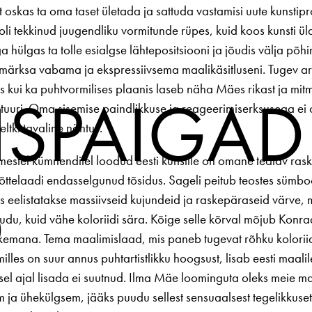
lt oskas ta oma taset ületada ja sattuda vastamisi uute kunsti
oli tekkinud juugendliku vormitunde rüpes, kuid koos kunsti ül
hülgas ta tolle esialgse lähtepositsiooni ja jõudis välja põhim
 märksa vabama ja ekspressiivsema maalikäsitluseni. Tugev a
us kui ka puhtvormilises plaanis laseb näha Mäes rikast ja mitm
ISPAIGAD
tuuri. Oma sisemise paindlikkuse ja reageerimiserksusega ei 
ltki tavaline nähtus.
mestel kümnenditel loodud eesti kunstile on omane teatav ras
õttelaadi endasselgunud tõsidus. Sageli peitub teostes sümbool
D
s eelistatakse massiivseid kujundeid ja raskepäraseid värve, mi
udu, kuid vähe koloriidi sära. Kõige selle kõrval mõjub Kon
emana. Tema maalimislaad, mis paneb tugevat rõhku koloriid
illes on suur annus puhtartistlikku hoogsust, lisab eesti maali
 sel ajal lisada ei suutnud. Ilma Mäe loominguta oleks meie ma
 ja ühekülgsem, jääks puudu sellest sensuaalsest tegelikkusetaj