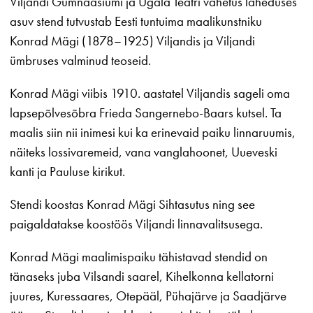
Viljandi Gümnaasiumi ja Ugala Teatri vahetus läheduses
asuv stend tutvustab Eesti tuntuima maalikunstniku
Konrad Mägi (1878–1925) Viljandis ja Viljandi
ümbruses valminud teoseid.
Konrad Mägi viibis 1910. aastatel Viljandis sageli oma
lapsepõlvesõbra Frieda Sangernebo-Baars kutsel. Ta
maalis siin nii inimesi kui ka erinevaid paiku linnaruumis,
näiteks lossivaremeid, vana vanglahoonet, Uueveski
kanti ja Pauluse kirikut.
Stendi koostas Konrad Mägi Sihtasutus ning see
paigaldatakse koostöös Viljandi linnavalitsusega.
Konrad Mägi maalimispaiku tähistavad stendid on
tänaseks juba Vilsandi saarel, Kihelkonna kellatorni
juures, Kuressaares, Otepääl, Pühajärve ja Saadjärve