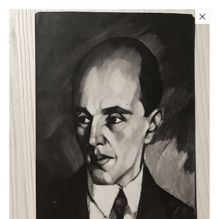
Back
Teoste ja fotode reprodutseerimine
ilma omaniku kirjaliku loata on
keelatud.
Konrad Mägi Sihtasutus 2026