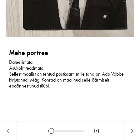
Mehe portree
Dateerimata
Asukoht teadmata
Sellest maalist on tehtud postkaart, mille taha on Ado Vabbe
kirjutanud: Mägi Konrad on maalinud selle äärmiselt
ebaõnnestunud tüübi.
Zoom
Zoom
Reset
Saadjärve
Vär
out
in