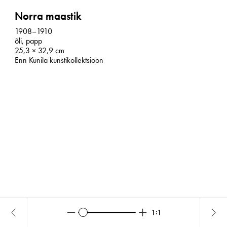
Norra maastik
1908–1910
õli, papp
25,3 × 32,9 cm
Enn Kunila kunstikollektsioon
Zoom
Zoom
Reset
Norra
No
out
in