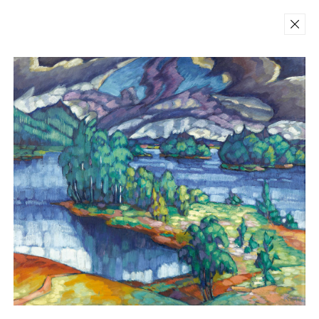
Back
Teoste ja fotode reprodutseerimine
ilma omaniku kirjaliku loata on
keelatud.
Konrad Mägi Sihtasutus 2026