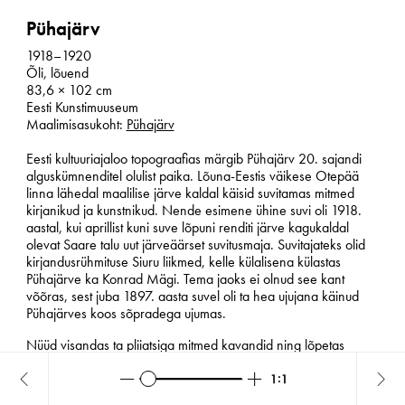
Pühajärv
1918–1920
Õli, lõuend
83,6 × 102 cm
Eesti Kunstimuuseum
Maalimisasukoht:
Pühajärv
Eesti kultuuriajaloo topograafias märgib Pühajärv 20. sajandi
alguskümnenditel olulist paika. Lõuna-Eestis väikese Otepää
linna lähedal maalilise järve kaldal käisid suvitamas mitmed
kirjanikud ja kunstnikud. Nende esimene ühine suvi oli 1918.
aastal, kui aprillist kuni suve lõpuni renditi järve kagukaldal
olevat Saare talu uut järveäärset suvitusmaja. Suvitajateks olid
kirjandusrühmituse Siuru liikmed, kelle külalisena külastas
Pühajärve ka Konrad Mägi. Tema jaoks ei olnud see kant
võõras, sest juba 1897. aasta suvel oli ta hea ujujana käinud
Pühajärves koos sõpradega ujumas.
Nüüd visandas ta pliiatsiga mitmed kavandid ning lõpetas
maalid hiljem ateljees. Ent nii nagu kirjanikud külastas ka Mägi
Pühajärve veel mitmel suvel, mille tunnistajaks on suvitusmaja
Zoom
Zoom
Reset
Pühajärv
Alv
out
in
pööningukambri aknaorva kirjutatud „Siin on elanud Marie