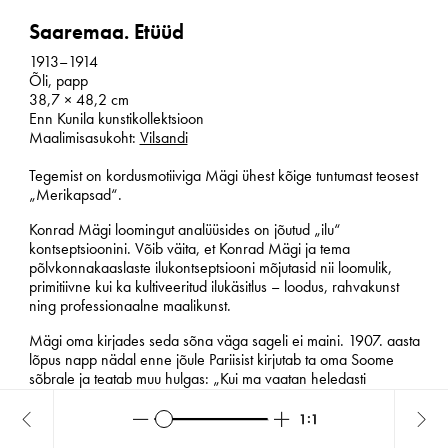
Saaremaa. Etüüd
1913–1914
Õli, papp
38,7 × 48,2 cm
Enn Kunila kunstikollektsioon
Maalimisasukoht:
Vilsandi
Tegemist on kordusmotiiviga Mägi ühest kõige tuntumast teosest
„Merikapsad“.
Konrad Mägi loomingut analüüsides on jõutud „ilu“
kontseptsioonini. Võib väita, et Konrad Mägi ja tema
põlvkonnakaaslaste ilukontseptsiooni mõjutasid nii loomulik,
primitiivne kui ka kultiveeritud ilukäsitlus – loodus, rahvakunst
ning professionaalne maalikunst.
Mägi oma kirjades seda sõna väga sageli ei maini. 1907. aasta
lõpus napp nädal enne jõule Pariisist kirjutab ta oma Soome
sõbrale ja teatab muu hulgas: „Kui ma vaatan heledasti
valgustatud bulvareid ja väga ilusate prantslannade rõõmsaid
nägusid, siis läheb mu meel veelgi kurvemaks ja elu tühisus on
Zoom
Zoom
Reset
Maastik
Sa
veelgi selgem. Igasugust elu on väga huvitav pealt vaadata,
out
in