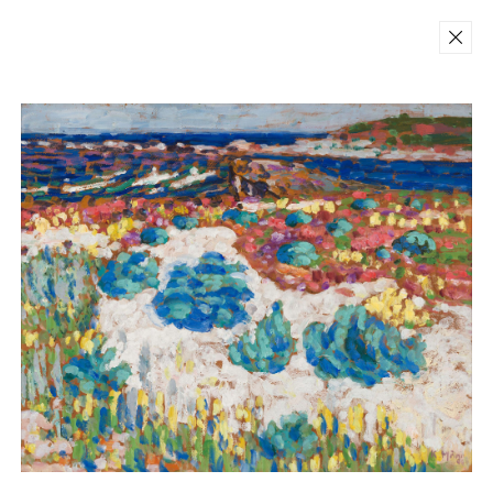
Back
Teoste ja fotode reprodutseerimine
ilma omaniku kirjaliku loata on
keelatud.
Konrad Mägi Sihtasutus 2026