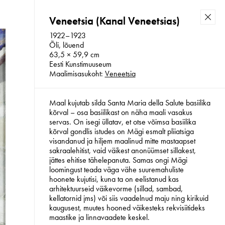
Veneetsia (Kanal Veneetsias)
Back
1922–1923
Õli, lõuend
63,5 × 59,9 cm
Eesti Kunstimuuseum
Konrad Mägi Sihtasutus 2026
Maalimisasukoht:
Veneetsia
Maal kujutab silda Santa Maria della Salute basiilika
kõrval – osa basiilikast on näha maali vasakus
servas. On isegi üllatav, et otse võimsa basiilika
kõrval gondlis istudes on Mägi esmalt pliiatsiga
visandanud ja hiljem maalinud mitte mastaapset
sakraalehitist, vaid väikest anonüümset sillakest,
jättes ehitise tähelepanuta. Samas ongi Mägi
loomingust teada väga vähe suuremahuliste
hoonete kujutisi, kuna ta on eelistanud kas
arhitektuurseid väikevorme (sillad, sambad,
kellatornid jms) või siis vaadelnud maju ning kirikuid
kaugusest, muutes hooned väikesteks rekvisiitideks
maastike ja linnavaadete keskel.