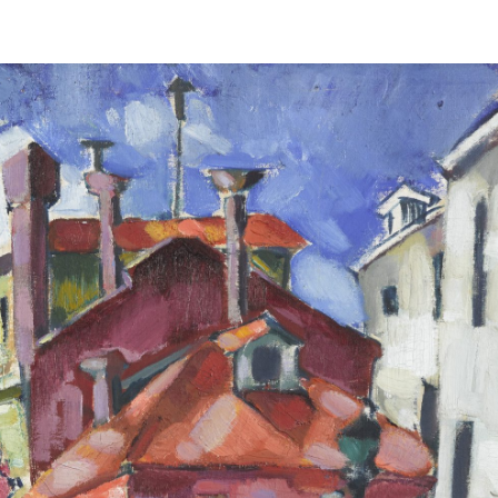
tode reprodutseerimine ilma omaniku kirjaliku loata on keelatud.