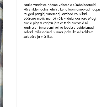
Itaalia vaadetes näeme väheseid sümbolhooneid
või emblemaatilisi ehitisi, kuna tooni annavad hoopis
rauged pargid, varemed, sambad või sillad.
Säärane motiivimenüü võib viidata taaskord Mägi
huvile pigem varjatu järele: teda huvitasid nii
teadvuse, linnaruumi kui ka looduse peidetumad
kohad, millest aimdus tema jaoks ilmselt rohkem
salapära ja müstikat.