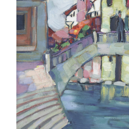
KUNSTITEOSED
ELULUGU
KIRJAD
MAALIMISPAIGAD
UUDISED
MEEDIA­KAJASTUSED
NÄITUSED
RAAMATUD
FILMID
AASTAPREEMIA
STIPENDIUMID
KONTAKT