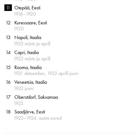
Otepää
Eesti
1918–1920
Kuressaare
Eesti
1920
Napoli
Itaalia
1922 märts ja aprill
Capri
Itaalia
1922 märts ja aprill
Rooma
Itaalia
1921 detsember, 1922 aprill-juuni
Veneetsia
Itaalia
1922 juuni
Oberstdorf
Saksamaa
1922
Saadjärve
Eesti
1923–1924. aasta suved