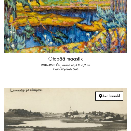
Otepää maastik
1918–1920
Õli, lõuend
63,4 × 71,2 cm
Eesti Üliõpilaste Selts
Ava kaardil