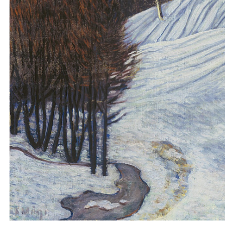
KUNSTITEOSED
ELULUGU
KIRJAD
MAALIMISPAIGAD
UUDISED
MEEDIA­KAJASTUSED
NÄITUSED
RAAMATUD
FILMID
AASTAPREEMIA
STIPENDIUMID
KONTAKT