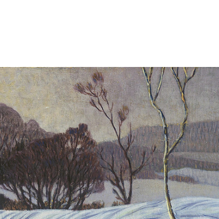
tode reprodutseerimine ilma omaniku kirjaliku loata on keelatud.