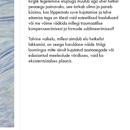
kirglik tegelemine elujõuga muutub aga ühel hetkel
peaaegu painavaks, see torkab silma ja paneb
küsima, kas lõppematu suve kujutamise ja talve
eitamise taga on tõesti vaid esteetilised kaalutlused
või me võime rääkida millegi traumaatilise
kompenseerimisest ja hirmude sublimeerimisest?
Talvine vaikelu, millest aimdub elu hetkelist
lakkamist, on seega haruldane näide Mägi
loomingus mitte ainult kujutatud aastaaegade või
edasiantud meeleolude võrdluses, vaid ka
eksistentsiaalses plaanis.