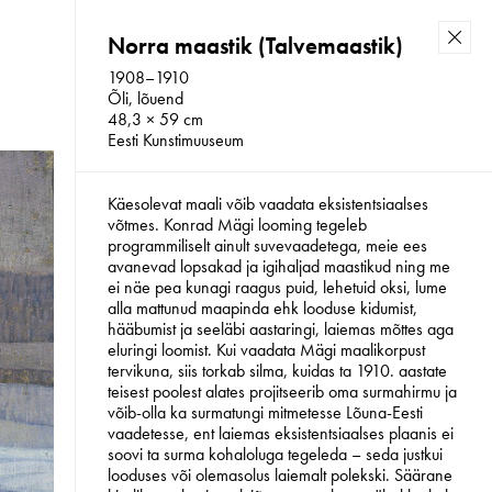
Norra maastik (Talvemaastik)
Back
1908–1910
Õli, lõuend
48,3 × 59 cm
Eesti Kunstimuuseum
Konrad Mägi Sihtasutus 2026
Käesolevat maali võib vaadata eksistentsiaalses
võtmes. Konrad Mägi looming tegeleb
programmiliselt ainult suvevaadetega, meie ees
avanevad lopsakad ja igihaljad maastikud ning me
ei näe pea kunagi raagus puid, lehetuid oksi, lume
alla mattunud maapinda ehk looduse kidumist,
hääbumist ja seeläbi aastaringi, laiemas mõttes aga
eluringi loomist. Kui vaadata Mägi maalikorpust
tervikuna, siis torkab silma, kuidas ta 1910. aastate
teisest poolest alates projitseerib oma surmahirmu ja
võib-olla ka surmatungi mitmetesse Lõuna-Eesti
vaadetesse, ent laiemas eksistentsiaalses plaanis ei
soovi ta surma kohaloluga tegeleda – seda justkui
looduses või olemasolus laiemalt polekski. Säärane